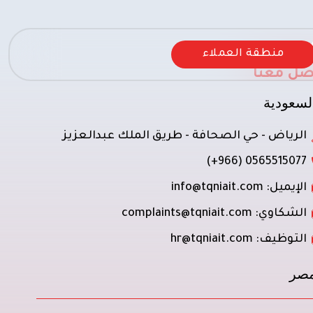
منطقة العملاء
صل معنا
لسعودية
الرياض - حي الصحافة - طريق الملك عبدالعزيز
0565515077 (966+)
الإيميل: info@tqniait.com
الشكاوي: complaints@tqniait.com
التوظيف: hr@tqniait.com
صر