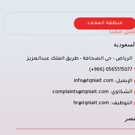
منطقة العملاء
صل معنا
لسعودية
الرياض - حي الصحافة - طريق الملك عبدالعزيز
0565515077 (966+)
الإيميل: info@tqniait.com
الشكاوي: complaints@tqniait.com
التوظيف: hr@tqniait.com
صر