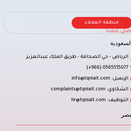
منطقة العملاء
صل معنا
لسعودية
الرياض - حي الصحافة - طريق الملك عبدالعزيز
0565515077 (966+)
الإيميل: info@tqniait.com
الشكاوي: complaints@tqniait.com
التوظيف: hr@tqniait.com
صر