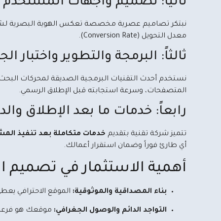
ثانياً: تصميم واجهات المستخدم (UI/UX
معدل التحويل (Conversion Rate).
ثالثاً: البرمجة والتطوير واختبار الج
المتصفحات، وسرعة استجابته قبل الإطلاق الرسمي.
رابعاً: خدمات ما بعد الإطلاق والدعم 
تتميز شركة تقنية بتقديم
خدمات متكاملة بعد تنفيذ المش
أي طارئ فوراً وضمان استقرار أعمالك.
أهمية الاستثمار في تصميم ال
بناء المصداقية والموثوقية:
الموقع الاحترافي يعطي 
التواجد الدائم والوصول الجغرافي:
موقعك هو فرعك المفتوح 24 ساعة يومياً لاستقبال العملاء من الرياض، 