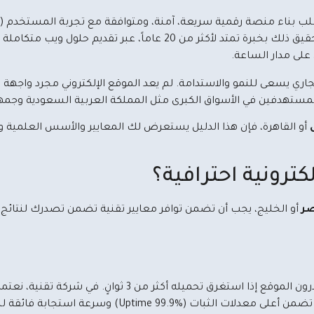
نصة رقمية سريعة، آمنة، ومتوافقة مع تجربة المستخدم (UX) ومحركات البحث. تساعدك
في السعودية ومصر على تحقيق ذلك بخبرة تمتد لأكثر من 20 عاماً، عبر 
 على مدار الساعة.
جاري يسعى للنمو والاستدامة. لم يعد الموقع الإلكتروني مجرد واجهة 
ك المستهدفين في الأسواق الكبرى مثل المملكة العربية السعودية وجمه
أو القاهرة، فإن هذا الدليل يستعرض لك المعايير والأسس العلمية و
ترونية احترافية؟
ر
أو الخليج، يجب أن تضمن توافر معايير تقنية تضمن تصدرك لنتائج ال
تشير الإحصائيات التقنية إلى أن أكثر من 50% من الزوار يغادرون الموقع إذا ا
ضمن أعلى معدلات الثبات (Uptime 99.9%) وسرعة استجابة فائقة للمستخدمين داخل السعودية ومصر.