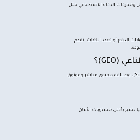
ومحركات الذكاء الاصطناعي مثل
بات الدفع أو تعدد اللغات. تقدم
دة.
GEO)؟
يساهم التصميم الاحترافي من خلال البنية البرمجية النظيفة، وسرعة التحميل العالية، واستخدام الأكواد الهيكلية (Schema Markup)، وصياغة محتوى مباشر وموثوق.
ا تتميز بأعلى مستويات الأمان