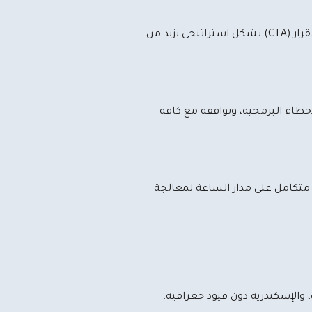
نبتكر تصاميم عصرية مخصصة تعكس الهوية البصرية لشركتك. نركز على تسهيل رحلة العميل داخل الموقع، وتوزيع أزرار اتخاذ القرار (CTA) بشكل استراتيجي يزيد من
صارم للتأكد من خلوه من الأخطاء البرمجية، وتوافقه مع كافة
ي متكامل على مدار الساعة لمعالجة