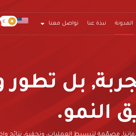
المدونة
نبذة عنا
تواصل معنا
بة, بل تطور و 
 النمو.
ماتنا, مصمّمة لتبسيط العمليات، وتحقيق نتائج وا