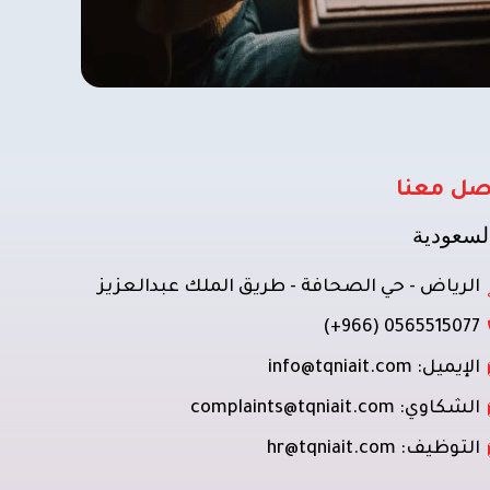
صل معنا
لسعودية
الرياض - حي الصحافة - طريق الملك عبدالعزيز
0565515077 (966+)
الإيميل: info@tqniait.com
الشكاوي: complaints@tqniait.com
التوظيف: hr@tqniait.com